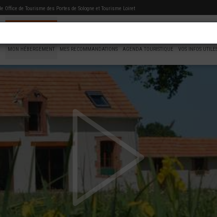
 de
Office de Tourisme des Portes de Sologne
et Tourisme Loiret
MON HÉBERGEMENT
MES RECOMMANDATIONS
AGENDA TOURISTIQUE
VOS INFOS UTILE