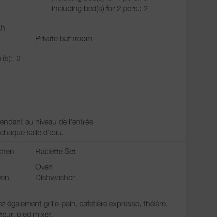
including bed(s) for 2 pers.: 2
th
Private bathroom
 (s):
2
endant au niveau de l'entrée
chaque salle d'eau.
chen
Raclette Set
Oven
ven
Dishwasher
z également grille-pain, cafetière expresso, théière,
tteur, pied mixer.