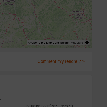
© OpenStreetMap Contributors |
MapLibre
Comment m'y rendre ? >
2
including bed(s) for 1 pers.: 0