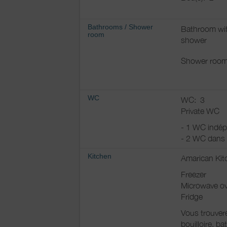
Bathrooms
/
Shower
Bathroom wi
room
shower
Shower room
WC
WC:
3
Private WC
- 1 WC indép
- 2 WC dans 
Kitchen
Amarican Kit
Freezer
Microwave o
Fridge
Vous trouvere
bouilloire, ba