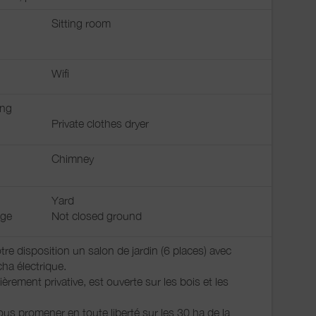
Sitting room
Wifi
ing
Private clothes dryer
Chimney
Yard
nge
Not closed ground
tre disposition un salon de jardin (6 places) avec
ha électrique.
ièrement privative, est ouverte sur les bois et les
us promener en toute liberté sur les 30 ha de la