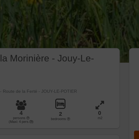
la Morinière - Jouy-Le-
 - Route de la Ferté - JOUY-LE-POTIER
4
0
2
persons
m2
bedrooms
(Maxi:
4
pers.
)