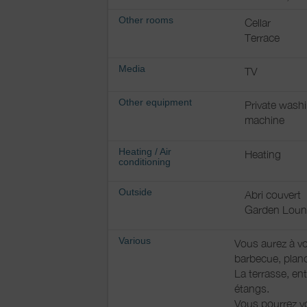
Other rooms
Cellar
Terrace
Media
TV
Other equipment
Private wash
machine
Heating / Air
Heating
conditioning
Outside
Abri couvert
Garden Lou
Various
Vous aurez à vo
barbecue, planc
La terrasse, ent
étangs.
Vous pourrez vo