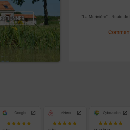
"La Morinière" - Route de
LECTIONNER
Comment 
Google
Airbnb
Cybevasion