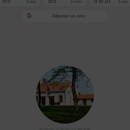
5/5
5/5
9.6/10
8 avis
14 avis
8 avis
Déposer un avis
Nathalie et Bertrand PAJON