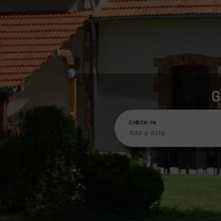
G
CHECK-IN
Add a date