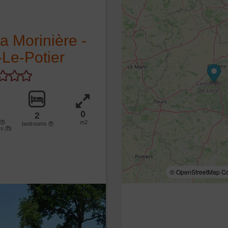
la Morinière -
Le-Potier
0
2
m2
bedrooms
s.
)
© OpenStreetMap Con