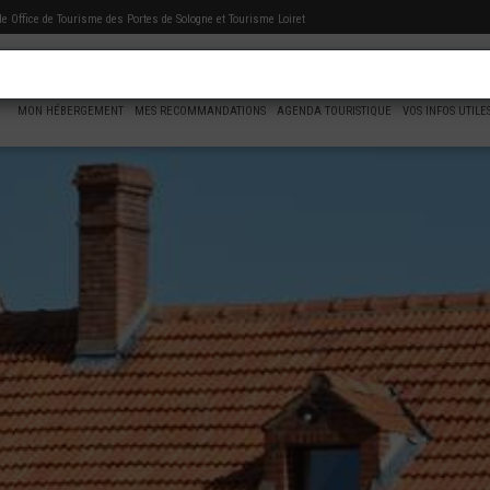
 de
Office de Tourisme des Portes de Sologne
et Tourisme Loiret
MON HÉBERGEMENT
MES RECOMMANDATIONS
AGENDA TOURISTIQUE
VOS INFOS UTILE