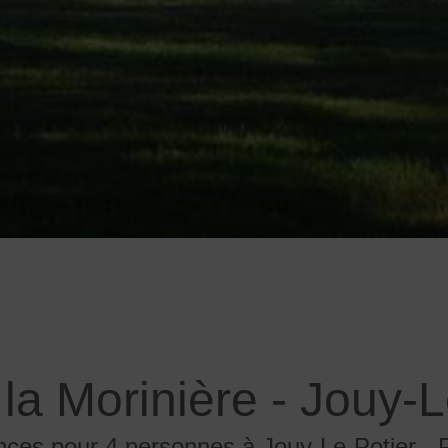
 la Morinière - Jouy-L
nces pour 4 personnes à Jouy-Le-Potier - 