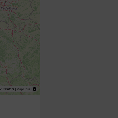
tributors |
MapLibre