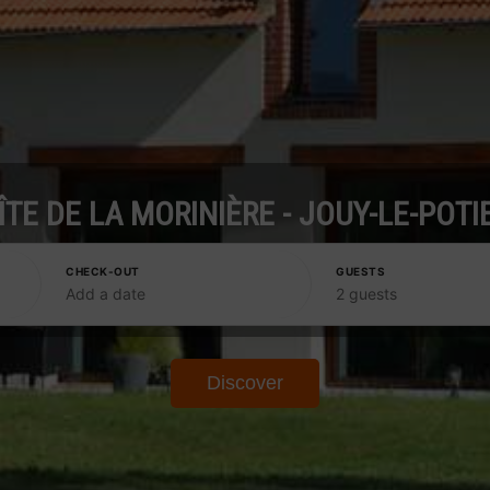
ÎTE DE LA MORINIÈRE - JOUY-LE-POTI
CHECK-OUT
GUESTS
Add a date
2 guests
Discover