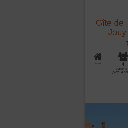
Gîte de 
Jouy-
4
House
persons
(Maxi:
4
per