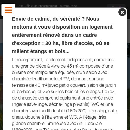
Site Officiel de l'hébergement
, partenaire de
Office de Tourisme des Portes de Sologne
et
Tourisme Loiret
Envie de calme, de sérénité ? Nous
GÎTE DE LA MORINIÈRE - JOUY-LE-POTIER - PORTES DE
mettons à votre disposition un logement
SOLOGNE
entièrement rénové dans un cadre
d'exception : 30 ha, libre d'accès, où se
mêlent étangs et bois...
L'hébergement, totalement indépendant, comprend
une grande pièce à vivre de 45 m² composée d'une
cuisine contemporaine équipée, d'un salon avec
cheminée traditionnelle et TV, donnant sur une
terrasse de 40 m² (avec patio couvert, salon de jardin
et barbecue) et vue sur les bois et les étangs. Le rez
de chaussée comprend également une entrée avec
lingerie (lave-linge, sèche-linge privatifs), WC et une
chambre avec un lit double (160x200), dressing, salle
d'eau, douche à l'italienne et WC. A l'étage, très
grande chambre lumineuse avec un lit double
(160x200), une TV, dressing, salle d'eau, douche à