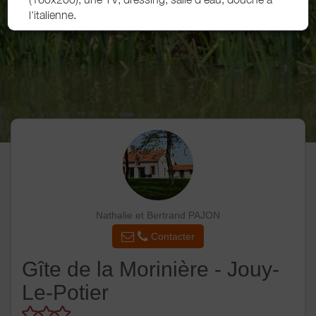
l'italienne.
Nathalie et Bertrand PAJON
Contacter
Gîte de la Morinière - Jouy-
Le-Potier