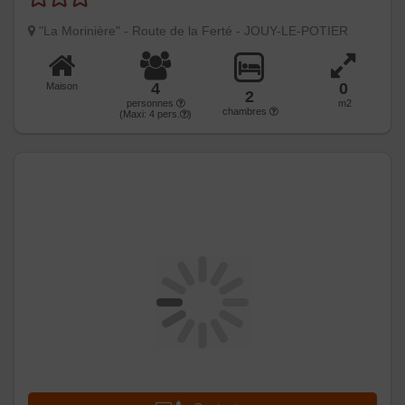
"La Morinière" - Route de la Ferté - JOUY-LE-POTIER
4
0
Maison
2
personnes
m2
chambres
(Maxi:
4
pers.
)