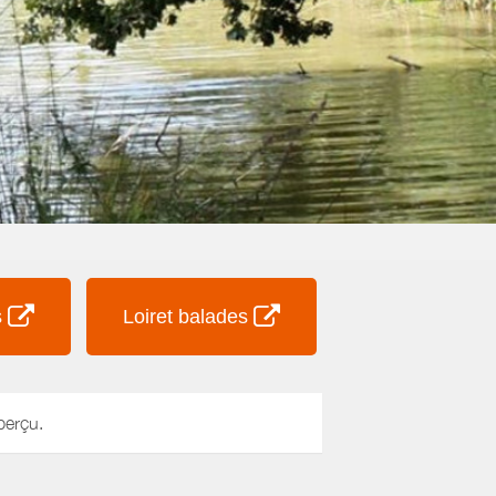
s
Loiret balades
perçu.