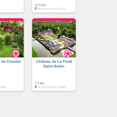
13.5 km
MARCILLY-EN-VILLETTE
n de Chantal
Château de La Ferté
Saint-Aubin
7.3 km
TIER
LA FERTE-SAINT-AUBIN