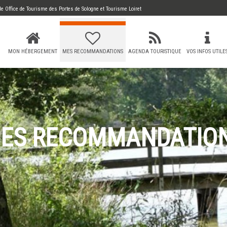
 de
Office de Tourisme des Portes de Sologne
et Tourisme Loiret
MON HÉBERGEMENT
MES RECOMMANDATIONS
AGENDA TOURISTIQUE
VOS INFOS UTILE
ES RECOMMANDATIO