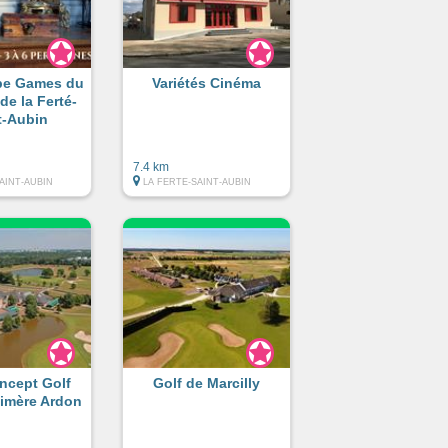
pe Games du
Variétés Cinéma
de la Ferté-
t-Aubin
7.4 km
AINT-AUBIN
LA FERTE-SAINT-AUBIN
ncept Golf
Golf de Marcilly
Limère Ardon