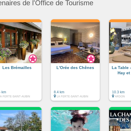
enaires de l'Office de Tourisme
Les Brémailles
L'Orée des Chênes
La Table 
Hay et
4 km
8.4 km
10.3 km
LA FERTE-SAINT-AUBIN
LA FERTE-SAINT-AUBIN
ARDON