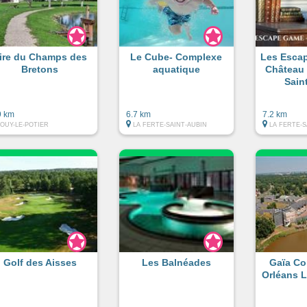
ire du Champs des
Le Cube- Complexe
Les Esca
Bretons
aquatique
Château 
Sain
9 km
6.7 km
7.2 km
JOUY-LE-POTIER
LA FERTE-SAINT-AUBIN
LA FERTE-S
Golf des Aisses
Les Balnéades
Gaïa Co
Orléans 