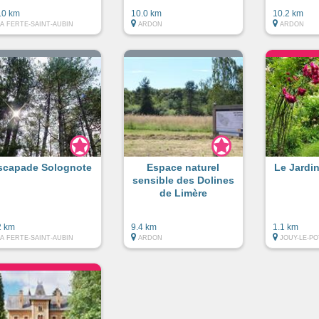
.0 km
10.0 km
10.2 km
LA FERTE-SAINT-AUBIN
ARDON
ARDON
scapade Solognote
Espace naturel
Le Jardi
sensible des Dolines
de Limère
2 km
9.4 km
1.1 km
LA FERTE-SAINT-AUBIN
ARDON
JOUY-LE-PO