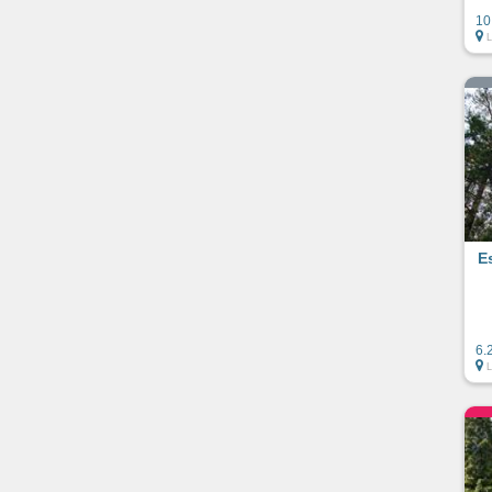
10
E
6.